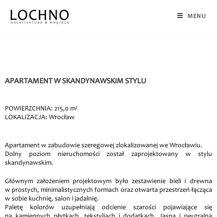
MENU
APARTAMENT W SKANDYNAWSKIM STYLU
POWIERZCHNIA: 215,0 m²
LOKALIZACJA: Wrocław
Apartament w zabudowie szeregowej zlokalizowanej we Wrocławiu.
Dolny poziom nieruchomości został zaprojektowany w stylu
skandynawskim.
Głównym założeniem projektowym było zestawienie bieli i drewna
w prostych, minimalistycznych formach oraz otwarta przestrzeń łącząca
w sobie kuchnię, salon i jadalnię.
Paletę kolorów uzupełniają odcienie szarości pojawiające się
na kamiennych płytkach, tekstyliach i dodatkach. Jasna i neutralna