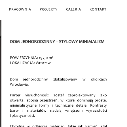
PRACOWNIA
PROJEKTY
GALERIA
KONTAKT
DOM JEDNORODZINNY – STYLOWY MINIMALIZM
POWIERZCHNIA: 197,0 m²
LOKALIZACJA: Wrocław
Dom jednorodzinny zlokalizowany w okolicach
Wrocławia.
Parter nieruchomości został zaprojektowany jako
otwarta, spójna przestrzeń, w której dominują proste,
minimalistyczne formy i techniczne detale. Kontrasty
barw i materiałów nadają wnętrzom wyrazistości
i plastyczności.
Chłodne w odbiorze materiały takie jak kamień, stal